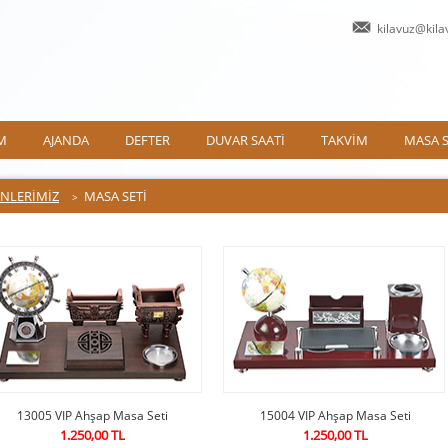
kilavuz@kil
M
AJANDA
DEFTER
DUVAR SAATİ
TAKVİM
MASA S
NLERİMİZ
MASA SETİ
>
13005 VIP Ahşap Masa Seti
15004 VIP Ahşap Masa Seti
1.250,00 TL
1.250,00 TL