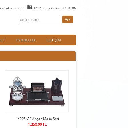
avuzreklam.com
0212 513 72 62 - 527 20 06
ETİ
USB BELLEK
İLETİŞİM
14005 VIP Ahşap Masa Seti
1.250,00 TL