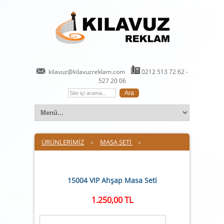
kilavuz@kilavuzreklam.com
0212 513 72 62 -
527 20 06
ÜRÜNLERİMİZ
MASA SETİ
>
>
15004 VIP Ahşap Masa Seti
1.250,00 TL