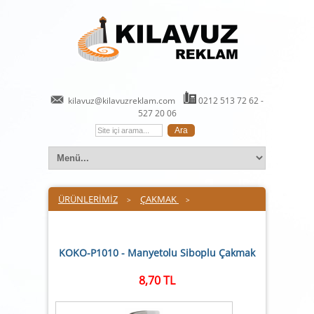
kilavuz@kilavuzreklam.com
0212 513 72 62 -
527 20 06
ÜRÜNLERİMİZ
ÇAKMAK
>
>
KOKO-P1010 - Manyetolu Siboplu Çakmak
8,70 TL